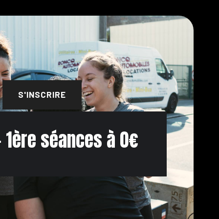
S'INSCRIRE
 + 1ère séances à 0€