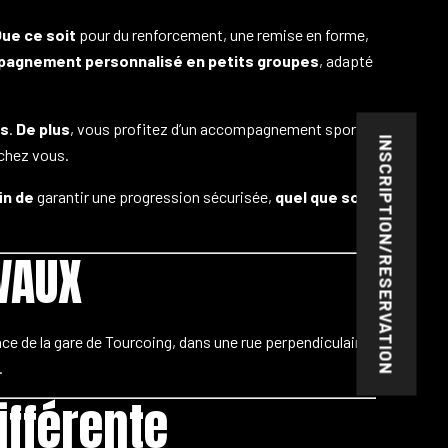
ue ce soit
pour du renforcement, une remise en forme,
agnement personnalisé en petits groupes
, adapté
es
.
De plus
, vous profitez d’un accompagnement sportif
INSCRIPTION/RESERVATION
 chez vous.
in de
garantir une progression sécurisée,
quel que soit
VAUX
ace de la gare de Tourcoing, dans une rue perpendiculaire,
.
ifférente