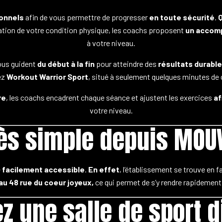
onnels
afin de vous permettre de progresser
en toute sécurité
.
Q
oration de votre condition physique, les coachs proposent
un accomp
à votre niveau.
vous guident
du début à la fin
pour atteindre des
résultats durabl
ez
Workout Warrior Sport
, situé à seulement quelques minutes de
re
, les coachs encadrent chaque séance et ajustent les exercices
af
votre niveau.
ès simple depuis MOU
e
facilement accessible
.
En effet
, l’établissement se trouve en f
au 48 rue du coeur joyeux,
ce qui permet de s’y rendre rapidement
z une salle de sport d