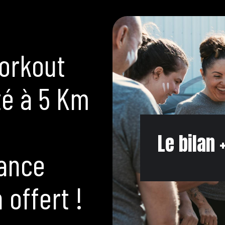
orkout
té à 5 Km
Le bilan
éance
 offert !