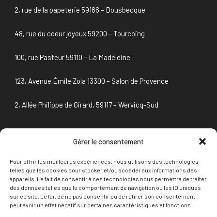
2, rue de la papeterie 59166 – Bousbecque
48, rue du coeur joyeux 59200 – Tourcoing
100, rue Pasteur 59110 – La Madeleine
123, Avenue Émile Zola 13300 – Salon de Provence
2, Allée Philippe de Girard, 59117 – Wervicq-Sud
Gérer le consentement
NEWSLETTER
Pour offrir les meilleures expériences, nous utilisons des technologies
Adresse mail*
telles que les cookies pour stocker et/ou accéder aux informations des
appareils. Le fait de consentir à ces technologies nous permettra de traiter
des données telles que le comportement de navigation ou les ID uniques
sur ce site. Le fait de ne pas consentir ou de retirer son consentement
peut avoir un effet négatif sur certaines caractéristiques et fonctions.